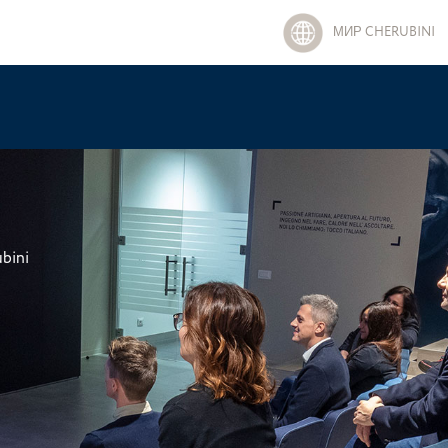
МИР CHERUBINI
bini