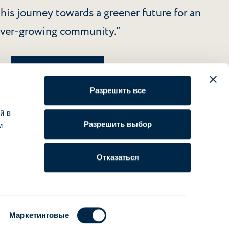
this journey towards a greener future for an
ver-growing community.”
Узнайте больше
Разрешить все
й в
Разрешить выбор
м
Отказаться
Маркетинговые