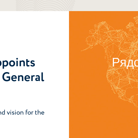
ppoints
Рядо
 General
d vision for the