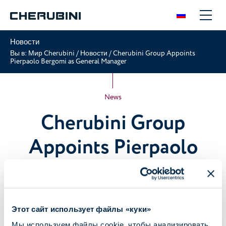
Новости
Вы в:
Мир Cherubini
/
Новости
/
Cherubini Group Appoints
Pierpaolo Bergomi as General Manager
News
Cherubini Group
Appoints Pierpaolo
Bergomi as General
Manager
Этот сайт использует файлы «куки»
14 апр 2026
Мы используем файлы cookie, чтобы анализировать