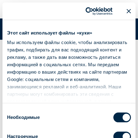
GIRO WALL
Вы в:
Academy
/
GIRO WALL
Этот сайт использует файлы «куки»
Мы используем файлы cookie, чтобы анализировать
GIRO WALL
трафик, подбирать для вас подходящий контент и
рекламу, а также дать вам возможность делиться
информацией в социальных сетях. Мы передаем
информацию о ваших действиях на сайте партнерам
Google: социальным сетям и компаниям,
Руководство по эксплуатации
Сертификаты
занимающимся рекламой и веб-аналитикой. Наши
партнеры могут комбинировать эти сведения с
предоставленной вами информацией, а также
данными, которые они получили при использовании
Выбор
вами их сервисов.
Необходимые
согласия
Настроечные