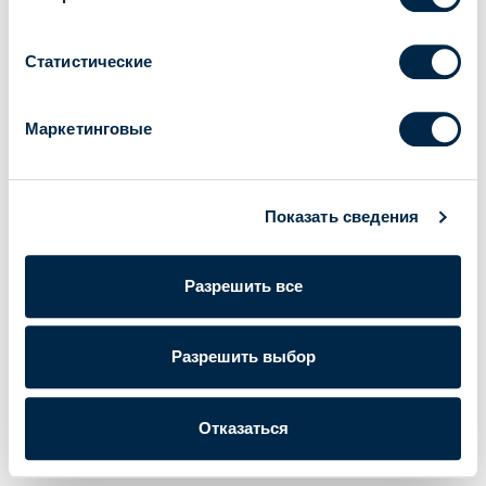
Статистические
Маркетинговые
Показать сведения
Разрешить все
Разрешить выбор
Cherubini S.p.A. | Счет НДС IT 00622080984 |
Powered by Lumi
Отказаться
Корпоративные данные
|
Политика конфиденциальности
|
Cookie